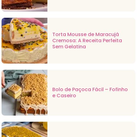
Torta Mousse de Maracujá
Cremosa: A Receita Perfeita
Sem Gelatina
Bolo de Paçoca Fácil – Fofinho
e Caseiro