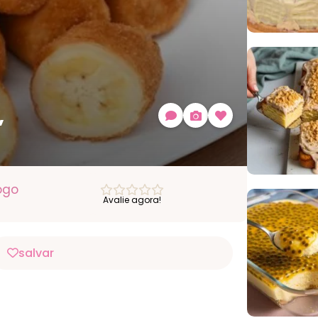
,
ogo
Avalie agora!
salvar