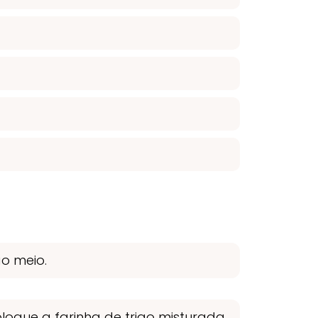
o meio.
loque a farinha de trigo misturada