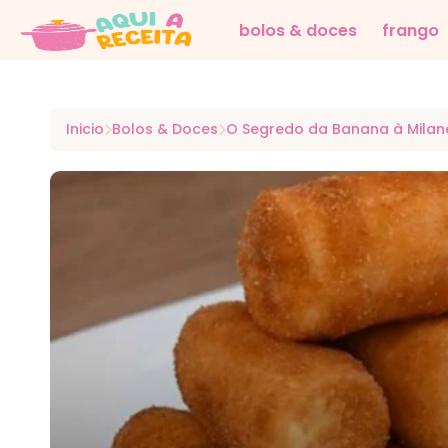
bolos & doces
frango
Inicio
Bolos & Doces
O Segredo da Banana à Milane