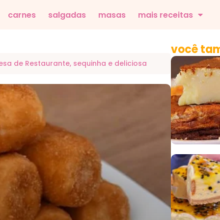
carnes
salgadas
masas
mais receitas
você tam
sa de Restaurante, sequinha e deliciosa