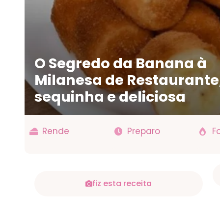
O Segredo da Banana à
Milanesa de Restaurante
sequinha e deliciosa
Rende
Preparo
F
fiz esta receita