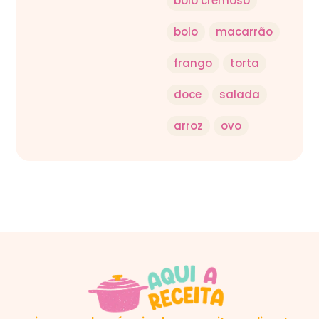
bolo cremoso
bolo
macarrão
frango
torta
doce
salada
arroz
ovo