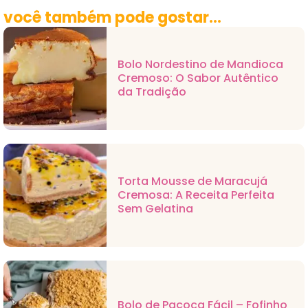
você também pode gostar...
Bolo Nordestino de Mandioca
Cremoso: O Sabor Autêntico
da Tradição
Torta Mousse de Maracujá
Cremosa: A Receita Perfeita
Sem Gelatina
Bolo de Paçoca Fácil – Fofinho