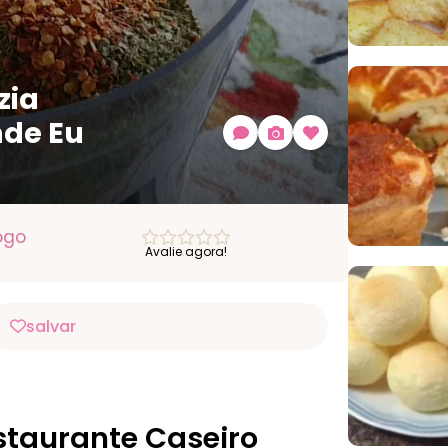
zia
nde Eu
ogo
Avalie agora!
salvar
staurante Caseiro