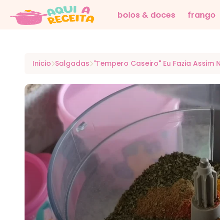
bolos & doces
frango
Inicio
Salgadas
"Tempero Caseiro" Eu Fazia Assim