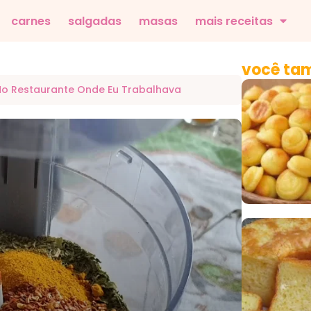
carnes
salgadas
masas
mais receitas
você tam
 No Restaurante Onde Eu Trabalhava