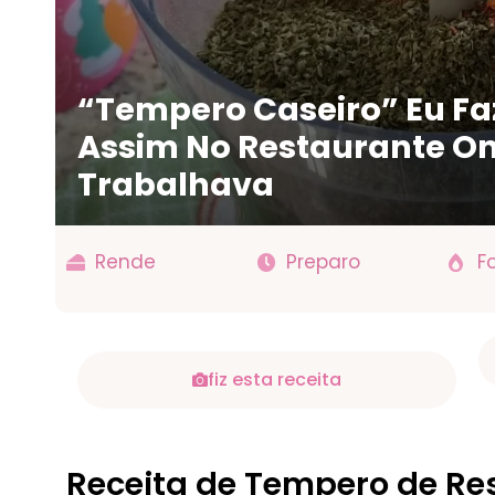
“Tempero Caseiro” Eu Fa
Assim No Restaurante O
Trabalhava
Rende
Preparo
F
fiz esta receita
Receita de Tempero de Re