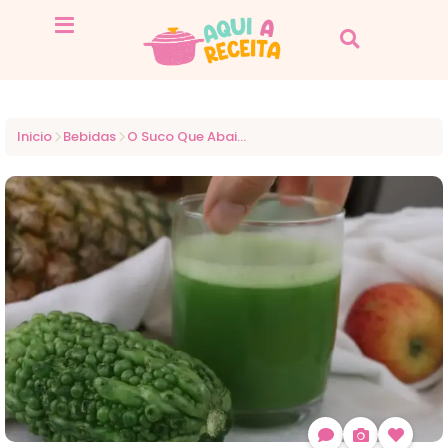
Inicio
Bebidas
O Suco Que Abaixa A Glicemia E Ajuda A Perder Peso! Conheça O Suco De Melão De São Caetano