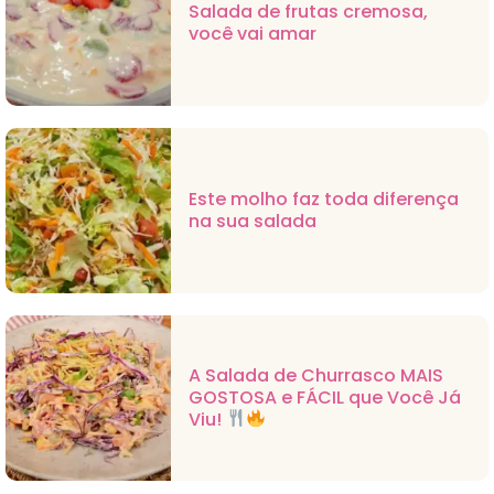
Salada de frutas cremosa,
você vai amar
Este molho faz toda diferença
na sua salada
A Salada de Churrasco MAIS
GOSTOSA e FÁCIL que Você Já
Viu!