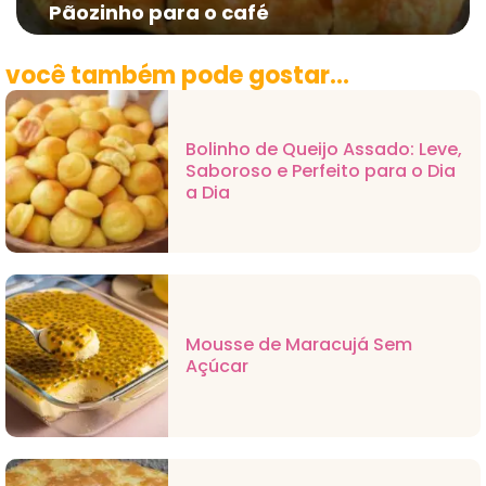
Pãozinho para o café
você também pode gostar...
Bolinho de Queijo Assado: Leve,
Saboroso e Perfeito para o Dia
a Dia
Mousse de Maracujá Sem
Açúcar