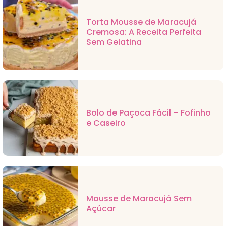
Torta Mousse de Maracujá
Cremosa: A Receita Perfeita
Sem Gelatina
Bolo de Paçoca Fácil – Fofinho
e Caseiro
Mousse de Maracujá Sem
Açúcar