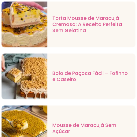
Torta Mousse de Maracujá
Cremosa: A Receita Perfeita
Sem Gelatina
Bolo de Paçoca Fácil – Fofinho
e Caseiro
Mousse de Maracujá Sem
Açúcar