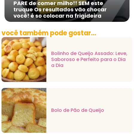
PARE de comer milho!! SEM este
truque Os resultados vão chocar
você! é so colocar na frigideira
você também pode gostar...
Bolinho de Queijo Assado: Leve,
Saboroso e Perfeito para o Dia
a Dia
Bolo de Pão de Queijo