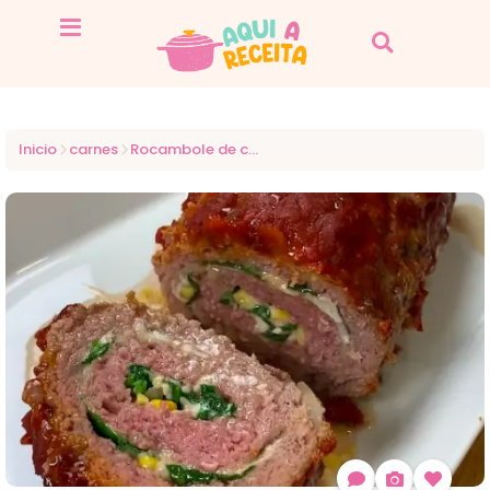
Inicio
carnes
Rocambole de carne moída