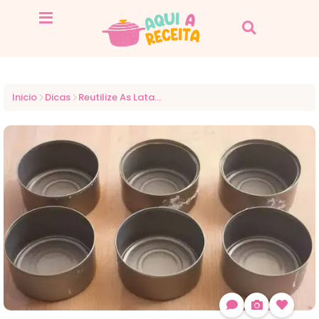
Inicio
Dicas
Reutilize As Latas De Atum E Sardinha E Transforme-As