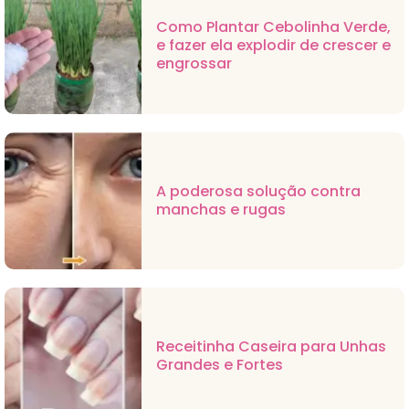
Como Plantar Cebolinha Verde,
e fazer ela explodir de crescer e
engrossar
A poderosa solução contra
manchas e rugas
Receitinha Caseira para Unhas
Grandes e Fortes