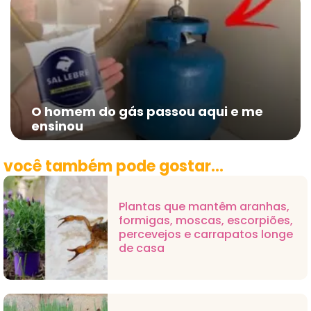
O homem do gás passou aqui e me
ensinou
você também pode gostar...
Plantas que mantêm aranhas,
formigas, moscas, escorpiões,
percevejos e carrapatos longe
de casa