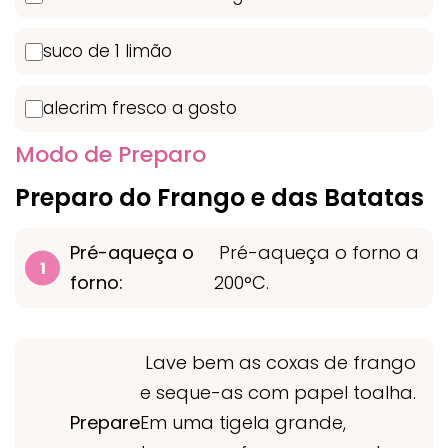
suco de 1 limão
alecrim fresco a gosto
Modo de Preparo
Preparo do Frango e das Batatas
Pré-aqueça o
Pré-aqueça o forno a
forno:
200°C.
Lave bem as coxas de frango
e seque-as com papel toalha.
Prepare
Em uma tigela grande,