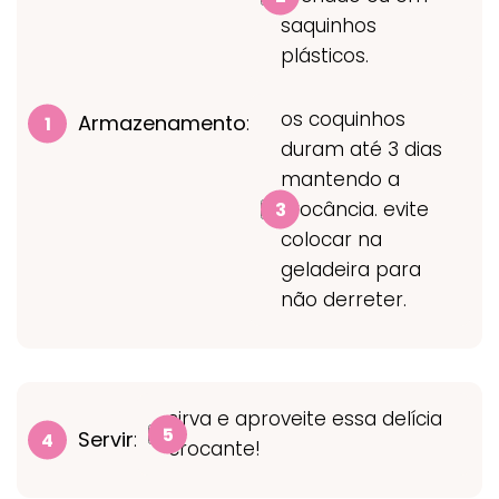
saquinhos
plásticos.
os coquinhos
Armazenamento
:
duram até 3 dias
mantendo a
crocância. evite
colocar na
geladeira para
não derreter.
sirva e aproveite essa delícia
Servir
:
crocante!