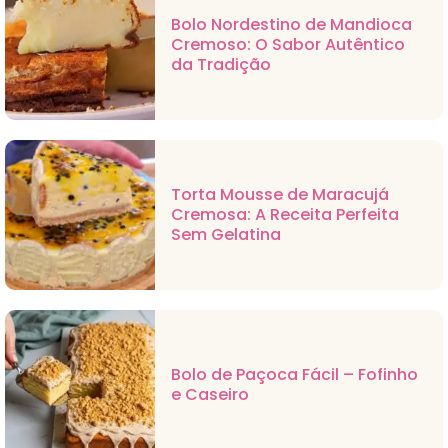
Bolo Nordestino de Mandioca
Cremoso: O Sabor Autêntico
da Tradição
Torta Mousse de Maracujá
Cremosa: A Receita Perfeita
Sem Gelatina
Bolo de Paçoca Fácil – Fofinho
e Caseiro