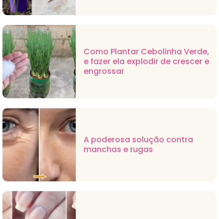
Como Plantar Cebolinha Verde,
e fazer ela explodir de crescer e
engrossar
A poderosa solução contra
manchas e rugas