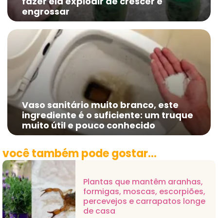
fazer ela explodir de crescer e
engrossar
Vaso sanitário muito branco, este
ingrediente é o suficiente: um truque
muito útil e pouco conhecido
você também pode gostar...
Plantas que mantêm aranhas,
formigas, moscas, escorpiões,
percevejos e carrapatos longe
de casa