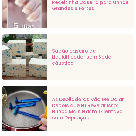
Receitinha Caseira para Unhas
Grandes e Fortes
Sabão caseiro de
Liquidificador sem Soda
cáustica
As Depiladoras Vão Me Odiar
Depois que Eu Revelar Isso:
Nunca Mais Gasto 1 Centavo
com Depilação