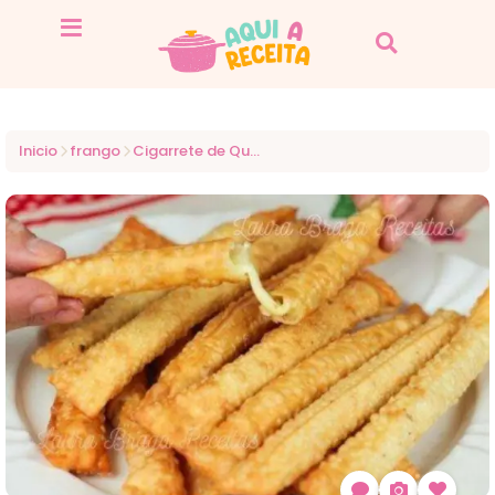
Inicio
frango
Cigarrete de Queijo