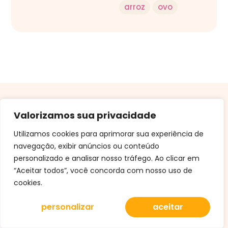
arroz
ovo
Valorizamos sua privacidade
Utilizamos cookies para aprimorar sua experiência de
navegação, exibir anúncios ou conteúdo
assine e receba só coisa boa: receitas e dicas!
personalizado e analisar nosso tráfego. Ao clicar em
“Aceitar todos”, você concorda com nosso uso de
cookies.
assinar
personalizar
aceitar
entre em nosso canal no whatsapp
entre agora