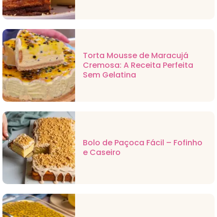
Torta Mousse de Maracujá
Cremosa: A Receita Perfeita
Sem Gelatina
Bolo de Paçoca Fácil – Fofinho
e Caseiro