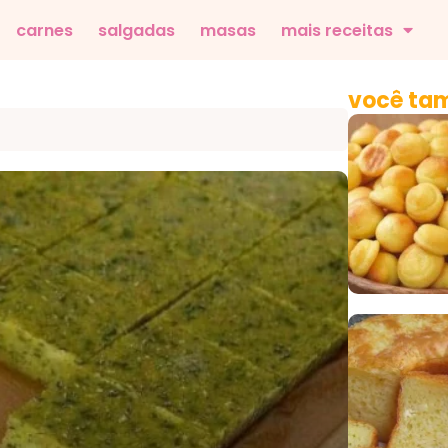
carnes
salgadas
masas
mais receitas
você tam