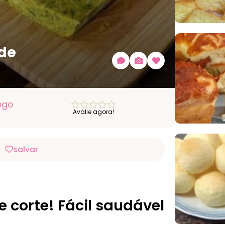
 de
ogo
Avalie agora!
salvar
 corte! Fácil saudável