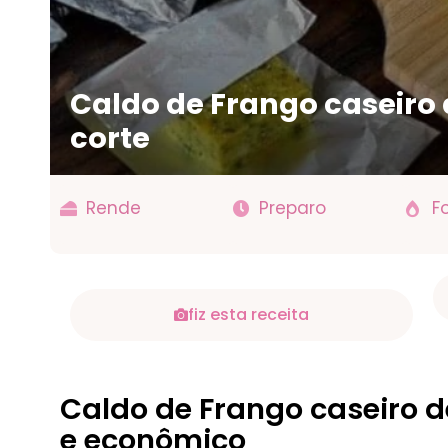
Caldo de Frango caseiro
corte
Rende
Preparo
F
fiz esta receita
Caldo de Frango caseiro de
e econômico