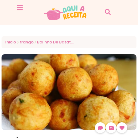
Inicio
frango
Bolinho De Batata Com Frango Táo Fácil E Delicioso Que Você Vai Querer Todo Dia